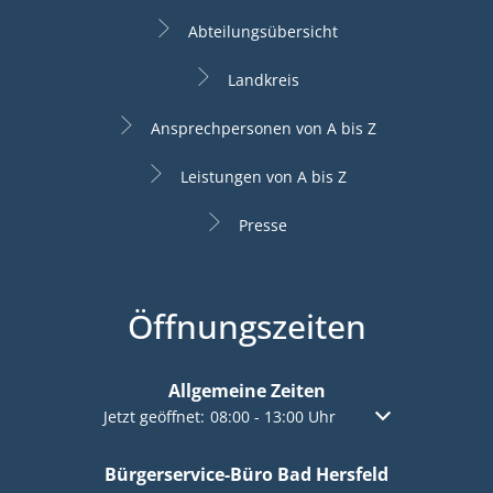
Abteilungsübersicht
Landkreis
Ansprechpersonen von A bis Z
Leistungen von A bis Z
Presse
Öffnungszeiten
Allgemeine Zeiten
Klicken, um weitere Öffnungs- oder Schließzeiten a
Jetzt geöffnet:
08:00
-
13:00
Uhr
Von 08:00 bis 13:
Bürgerservice-Büro Bad Hersfeld