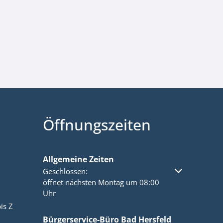
Öffnungszeiten
Allgemeine Zeiten
Klicken, um weitere Öffnungs- oder Schließzeiten a
Geschlossen:
öffnet nächsten Montag um 08:00
Uhr
is Z
Bürgerservice-Büro Bad Hersfeld