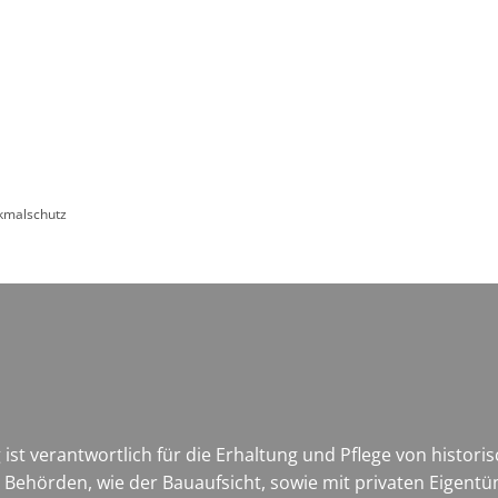
Leben in HEF-ROF
Landkreis & Verwaltung
kmalschutz
ist verantwortlich für die Erhaltung und Pflege von histo
en Behörden, wie der Bauaufsicht, sowie mit privaten Eig