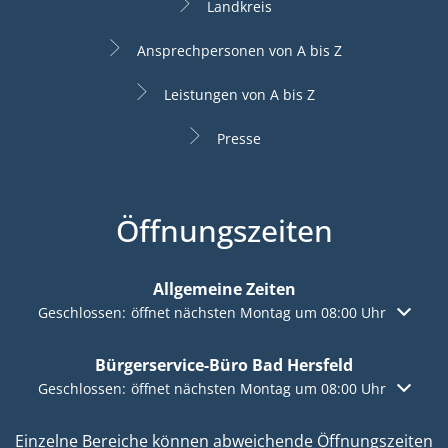
Landkreis
Ansprechpersonen von A bis Z
Leistungen von A bis Z
Presse
Öffnungszeiten
Allgemeine Zeiten
Klicken, um weitere Öffnungs- oder Schließzeiten auszuble
Geschlossen:
öffnet nächsten Montag um 08:00 Uhr
Bürgerservice-Büro Bad Hersfeld
Klicken, um weitere Öffnungs- oder Schließzeiten auszuble
Geschlossen:
öffnet nächsten Montag um 08:00 Uhr
Einzelne Bereiche können abweichende Öffnungszeiten