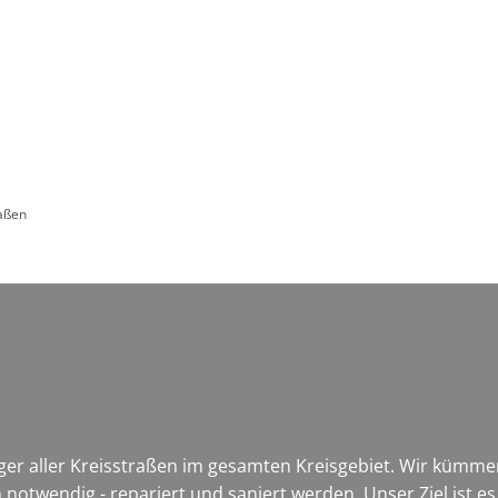
Leben in HEF-ROF
Landkreis & Verwaltung
raßen
äger aller Kreisstraßen im gesamten Kreisgebiet. Wir kümm
notwendig - repariert und saniert werden. Unser Ziel ist es,