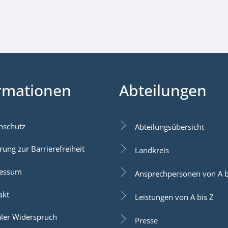
rmationen
Abteilungen
nschutz
Abteilungsübersicht
rung zur Barrierefreiheit
Landkreis
essum
Ansprechpersonen von A b
akt
Leistungen von A bis Z
aler Widerspruch
Presse