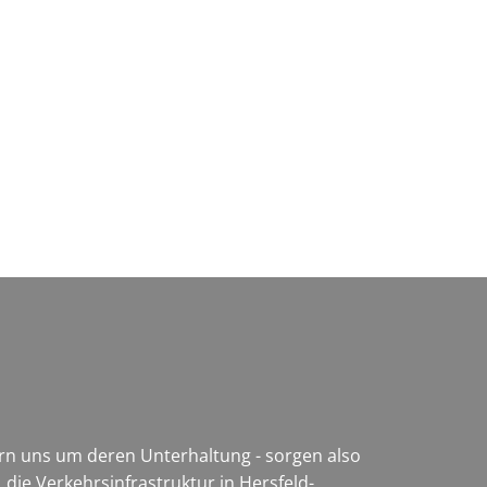
Wirtschaft & Zukunftsregion
ern uns um deren Unterhaltung - sorgen also
 die Verkehrsinfrastruktur in Hersfeld-