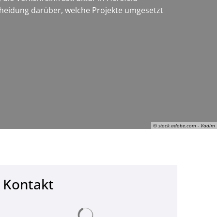
cheidung darüber, welche Projekte umgesetzt
© stock.adobe.com - Vadim
Kontakt
© stock.adobe.com - Vadim
Suchergebnisse werden geladen