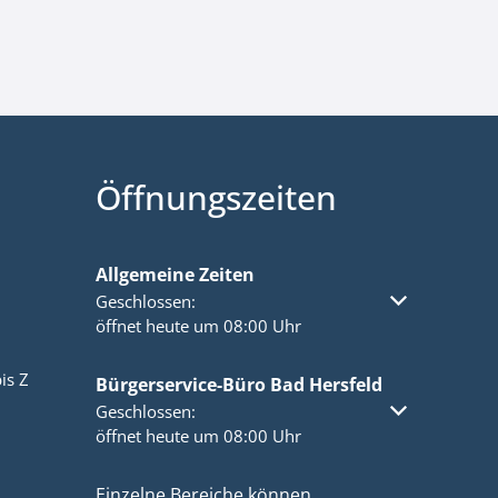
Öffnungszeiten
Allgemeine Zeiten
Klicken, um weitere Öffnungs- oder Schließzeiten a
Geschlossen:
öffnet heute um 08:00 Uhr
is Z
Bürgerservice-Büro Bad Hersfeld
Klicken, um weitere Öffnungs- oder Schließzeiten a
Geschlossen:
öffnet heute um 08:00 Uhr
Einzelne Bereiche können