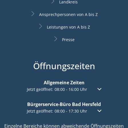
Landkreis
Ansprechpersonen von A bis Z
Leistungen von A bis Z
Presse
Öffnungszeiten
Allgemeine Zeiten
Klicken, um weitere Öffnungs- oder Schließzeiten a
Jetzt geöffnet:
08:00
-
16:00
Uhr
Von 08:00 bis 16:
Bürgerservice-Büro Bad Hersfeld
Klicken, um weitere Öffnungs- oder Schließzeiten a
Jetzt geöffnet:
08:00
-
17:30
Uhr
Von 08:00 bis 17:
Einzelne Bereiche können abweichende Öffnungszeiten