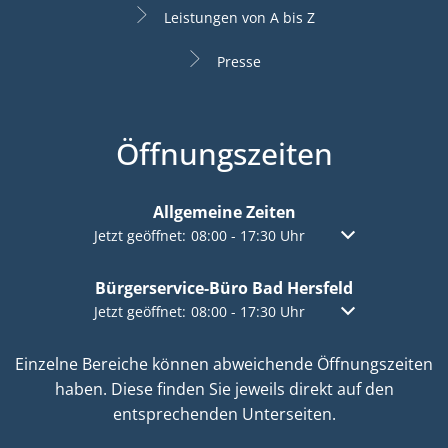
Leistungen von A bis Z
Presse
Öffnungszeiten
Allgemeine Zeiten
Klicken, um weitere Öffnungs- oder Schließzeiten a
Jetzt geöffnet:
08:00
-
17:30
Uhr
Von 08:00 bis 17:
Bürgerservice-Büro Bad Hersfeld
Klicken, um weitere Öffnungs- oder Schließzeiten a
Jetzt geöffnet:
08:00
-
17:30
Uhr
Von 08:00 bis 17:
Einzelne Bereiche können abweichende Öffnungszeiten
haben. Diese finden Sie jeweils direkt auf den
entsprechenden Unterseiten.