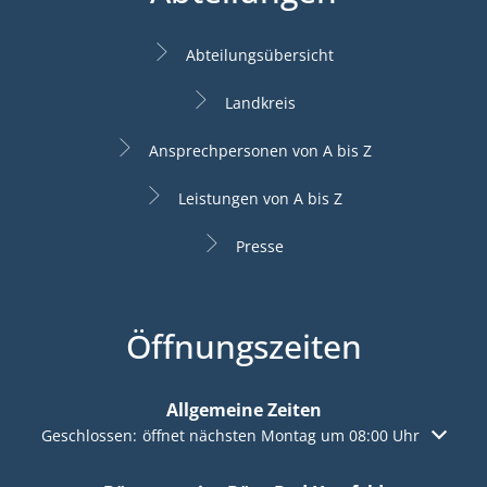
Abteilungsübersicht
Landkreis
Ansprechpersonen von A bis Z
Leistungen von A bis Z
Presse
Öffnungszeiten
Allgemeine Zeiten
Klicken, um weitere Öffnungs- oder Schließzeiten auszuble
Geschlossen:
öffnet nächsten Montag um 08:00 Uhr