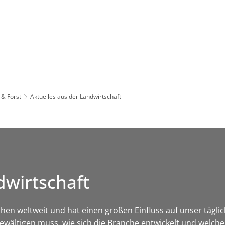
Leben in HEF-ROF
Landkreis & Verwaltung
 & Forst
Aktuelles aus der Landwirtschaft
dwirtschaft
chen weltweit und hat einen großen Einfluss auf unser tägli
ewältigen muss, wie sich die Branche entwickelt und welche