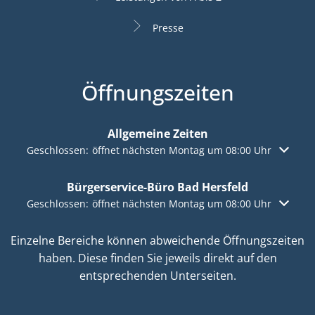
Presse
Öffnungszeiten
Allgemeine Zeiten
Klicken, um weitere Öffnungs- oder Schließzeiten auszuble
Geschlossen:
öffnet nächsten Montag um 08:00 Uhr
Bürgerservice-Büro Bad Hersfeld
Klicken, um weitere Öffnungs- oder Schließzeiten auszuble
Geschlossen:
öffnet nächsten Montag um 08:00 Uhr
Einzelne Bereiche können abweichende Öffnungszeiten
haben. Diese finden Sie jeweils direkt auf den
entsprechenden Unterseiten.