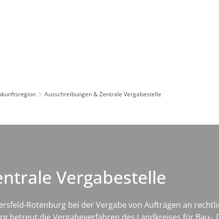
Leben in HEF-ROF
Landkreis & Verwaltung
ukunftsregion
Ausschreibungen & Zentrale Vergabestelle
ntrale Vergabestelle
 Hersfeld-Rotenburg bei der Vergabe von Aufträgen an recht
g betreut die Vergabeverfahren des Landkreises für Bau-, D