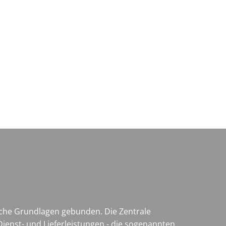
Wirtschaft & Zukunftsregion
liche Grundlagen gebunden. Die Zentrale
ienst- und Lieferleistungen - die sogenannten