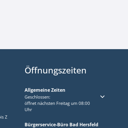
Öffnungszeiten
Allgemeine Zeiten
Klicken, um weitere Öffnungs- oder Schließzeiten a
Geschlossen:
öffnet nächsten Freitag um 08:00
Uhr
is Z
Bürgerservice-Büro Bad Hersfeld