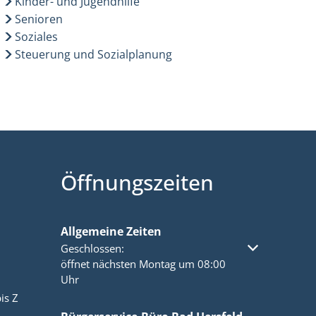
Kinder- und Jugendhilfe
Senioren
Soziales
Steuerung und Sozialplanung
Öffnungszeiten
Allgemeine Zeiten
Klicken, um weitere Öffnungs- oder Schließzeiten a
Geschlossen:
öffnet nächsten Montag um 08:00
Uhr
is Z