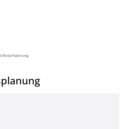
Leben in HEF-ROF
Landkreis & Verwaltung
nd Bedarfsplanung
splanung