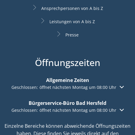
Ansprechpersonen von A bis Z
Leistungen von A bis Z
Presse
Öffnungszeiten
Allgemeine Zeiten
Klicken, um weitere Öffnungs- oder Schließzeiten auszuble
Geschlossen:
öffnet nächsten Montag um 08:00 Uhr
Bürgerservice-Büro Bad Hersfeld
Klicken, um weitere Öffnungs- oder Schließzeiten auszuble
Geschlossen:
öffnet nächsten Montag um 08:00 Uhr
Einzelne Bereiche können abweichende Öffnungszeiten
haben. Diese finden Sie jeweils direkt auf den