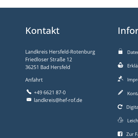
Kontakt
Info
Landkreis Hersfeld-Rotenburg
Date
Friedloser Straße 12
Erklä
36251 Bad Hersfeld
Anfahrt
Impr
+49 6621 87-0
Kont
landkreis@hef-rof.de
Digit
Leic
Zur F