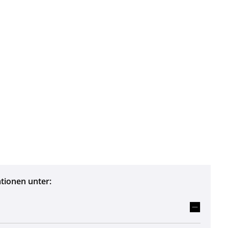
Leben in HEF-ROF
Landkreis & Verwaltung
tionen unter: