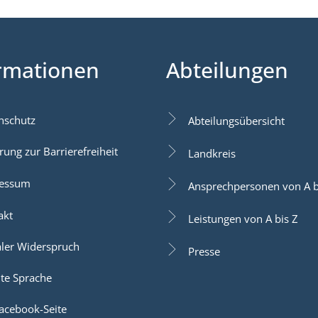
rmationen
Abteilungen
nschutz
Abteilungsübersicht
rung zur Barrierefreiheit
Landkreis
essum
Ansprechpersonen von A b
akt
Leistungen von A bis Z
aler Widerspruch
Presse
hte Sprache
acebook-Seite