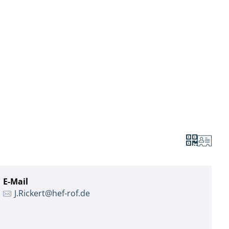
Leben in HEF-ROF
Landkreis & Verwaltung
E-Mail
J.Rickert@hef-rof.de