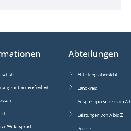
rmationen
Abteilungen
nschutz
Abteilungsübersicht
rung zur Barrierefreiheit
Landkreis
essum
Ansprechpersonen von A b
akt
Leistungen von A bis Z
aler Widerspruch
Presse