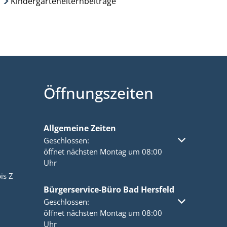
Kindergartenelternbeiträge
Öffnungszeiten
Allgemeine Zeiten
Klicken, um weitere Öffnungs- oder Schließzeiten a
Geschlossen:
öffnet nächsten Montag um 08:00
Uhr
is Z
Bürgerservice-Büro Bad Hersfeld
Klicken, um weitere Öffnungs- oder Schließzeiten a
Geschlossen:
öffnet nächsten Montag um 08:00
Uhr