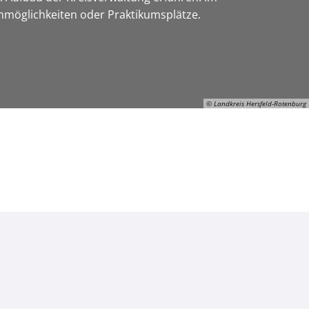
enmöglichkeiten oder Praktikumsplätze.
© Landkreis Hersfeld-Rotenburg
ON-Gerhard-Manns, © Landkreis Hersfeld-Rotenburg