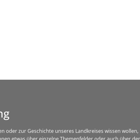
Leben in HEF-ROF
Landkreis & Verwaltung
ng
kten oder zur Geschichte unseres Landkreises wissen wollen, hi
nnen etwas über einzelne Themenfelder oder auch über den