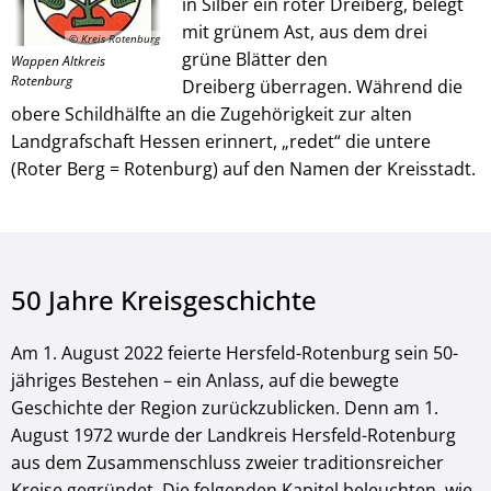
in Silber ein roter Dreiberg, belegt
mit grünem Ast, aus dem drei
© Kreis Rotenburg
grüne Blätter den
Wappen Altkreis
Rotenburg
Dreiberg überragen. Während die
obere Schildhälfte an die Zugehörigkeit zur alten
Landgrafschaft Hessen erinnert, „redet“ die untere
(Roter Berg = Rotenburg) auf den Namen der Kreisstadt.
50 Jahre Kreisgeschichte
Am 1. August 2022 feierte Hersfeld-Rotenburg sein 50-
jähriges Bestehen – ein Anlass, auf die bewegte
Geschichte der Region zurückzublicken. Denn am 1.
August 1972 wurde der Landkreis Hersfeld-Rotenburg
aus dem Zusammenschluss zweier traditionsreicher
Kreise gegründet. Die folgenden Kapitel beleuchten, wie