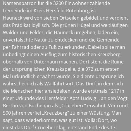
Namenspatron für die 3200 Einwohner zählende
Gemeinde im Kreis Hersfeld-Rotenburg ist.
Hauneck wird von sieben Ortseilen gebildet und verdient
das Prädikat idyllisch. Die grünen Hügel und weitläufigen
Wälder und Felder, die Hauneck umgeben, laden ein,
unverfälschte Natur zu entdecken und die Gemeinde
per Fahrrad oder zu Fuß zu erkunden. Dabei sollte man
unbedingt einen Ausflug zum historischen Kreuzberg
oberhalb von Unterhaun machen. Dort steht die Ruine
der ursprünglichen Kreuzkapelle, die 972 zum ersten
Mal urkundlich erwähnt wurde. Sie diente ursprünglich
wahrscheinlich als Wallfahrtsort. Das Dorf, in dem sich
die Menschen hier ansiedelten, wurde erstmals 1217 in
einer Urkunde des Hersfelder Abts Ludwig I. an den Vogt
Bertho von Buchenau als „Cruceberc“ erwähnt. Vor rund
500 Jahren verfiel „Kreuzberg“ zu einer Wüstung. Man
sagt, dass wiederkommt, was gut ist. Voilà: Dort, wo
einst das Dorf Cruceberc lag, entstand Ende des 17.