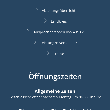
Abteilungsübersicht
Landkreis
Ansprechpersonen von A bis Z
Leistungen von A bis Z
Presse
Öffnungszeiten
Allgemeine Zeiten
Klicken, um weitere Öffnungs- oder Schließzeiten auszuble
Geschlossen:
öffnet nächsten Montag um 08:00 Uhr