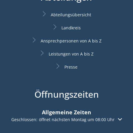
Abteilungsübersicht
Landkreis
Ansprechpersonen von A bis Z
Leistungen von A bis Z
Presse
Öffnungszeiten
Allgemeine Zeiten
Klicken, um weitere Öffnungs- oder Schließzeiten auszuble
Geschlossen:
öffnet nächsten Montag um 08:00 Uhr