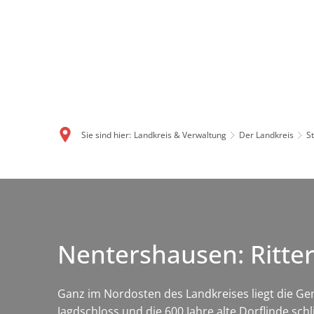
Sie sind hier:
Landkreis & Verwaltung
Der Landkreis
S
Nentershausen: Ritte
Ganz im Nordosten des Landkreises liegt die Gem
Jagdschloss und die 600 Jahre alte Dorflinde sc