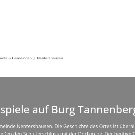
Leben in HEF-ROF
Landkreis & Verwaltung
tädte & Gemeinden
Nentershausen
rspiele auf Burg Tannenbe
einde Nentershausen. Die Geschichte des Ortes ist überall 
hließen den Schulterschluss mit der Dorfkirche. Der heutig