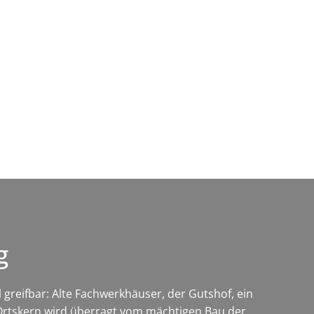
Wirtschaft & Zukunftsregion
rg
greifbar: Alte Fachwerkhäuser, der Gutshof, ein
e Ortskern wird überragt vom mächtigen Bau der