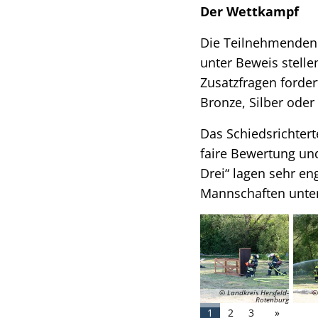
Der Wettkampf
Die Teilnehmenden 
unter Beweis stelle
Zusatzfragen forde
Bronze, Silber oder
Das Schiedsrichtert
faire Bewertung un
Drei“ lagen sehr e
Mannschaften unter
© Landkreis Hersfeld-
©
Rotenburg
1
2
3