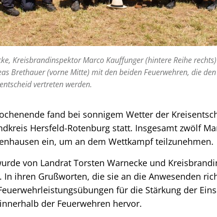
ke, Kreisbrandinspektor Marco Kauffunger (hintere Reihe rechts
as Brethauer (vorne Mitte) mit den beiden Feuerwehren, die den
entscheid vertreten werden.
henende fand bei sonnigem Wetter der Kreisentsche
dkreis Hersfeld-Rotenburg statt. Insgesamt zwölf M
dpenhausen ein, um an dem Wettkampf teilzunehmen.
wurde von Landrat Torsten Warnecke und Kreisbrand
. In ihren Grußworten, die sie an die Anwesenden ric
Feuerwehrleistungsübungen für die Stärkung der Eins
innerhalb der Feuerwehren hervor.