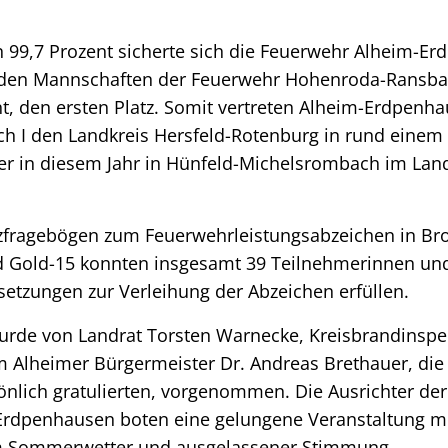
 99,7 Prozent sicherte sich die Feuerwehr Alheim-Er
iden Mannschaften der Feuerwehr Hohenroda-Ransbac
t, den ersten Platz. Somit vertreten Alheim-Erdpenh
 I den Landkreis Hersfeld-Rotenburg in rund eine
der in diesem Jahr in Hünfeld-Michelsrombach im Land
zfragebögen zum Feuerwehrleistungsabzeichen in Bron
d Gold-15 konnten insgesamt 39 Teilnehmerinnen un
etzungen zur Verleihung der Abzeichen erfüllen.
urde von Landrat Torsten Warnecke, Kreisbrandinspe
 Alheimer Bürgermeister Dr. Andreas Brethauer, die 
lich gratulierten, vorgenommen. Die Ausrichter der 
rdpenhausen boten eine gelungene Veranstaltung mi
m Sommerwetter und ausgelassener Stimmung.