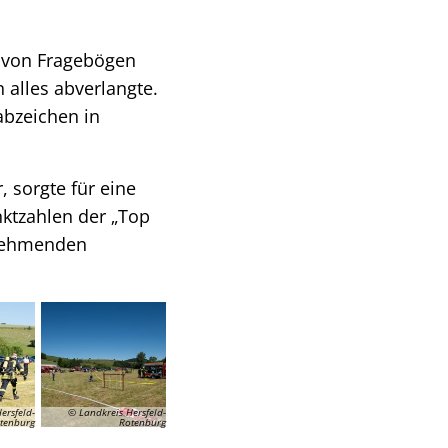
 von Fragebögen
 alles abverlangte.
abzeichen in
 sorgte für eine
ktzahlen der „Top
lnehmenden
ersfeld-
© Landkreis Hersfeld-
tenburg
Rotenburg