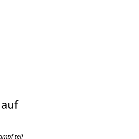
Wirtschaft & Zukunftsregion
 auf
mpf teil