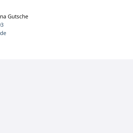
ana
Gutsche
Pressesprecherin Jana Gutsche
03
.de