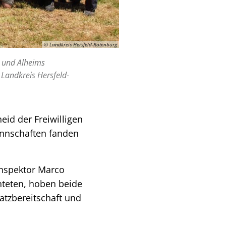
© Landkreis Hersfeld-Rotenburg
) und Alheims
 Landkreis Hersfeld-
id der Freiwilligen
annschaften fanden
inspektor Marco
hteten, hoben beide
atzbereitschaft und