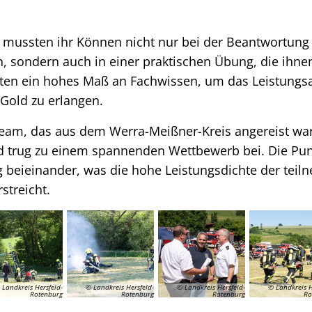
mussten ihr Können nicht nur bei der Beantwortung
n, sondern auch in einer praktischen Übung, die ihnen
rten ein hohes Maß an Fachwissen, um das Leistungs
 Gold zu erlangen.
eam, das aus dem Werra-Meißner-Kreis angereist war,
d trug zu einem spannenden Wettbewerb bei. Die Pun
ng beieinander, was die hohe Leistungsdichte der tei
streicht.
 Landkreis Hersfeld-
© Landkreis Hersfeld-
© Landkreis Hersfeld-
© Landkreis H
Rotenburg
Rotenburg
Rotenburg
Ro