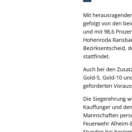
Mit herausragenden
gefolgt von den be
und mit 98,6 Prozen
Hohenroda Ransbach
Bezirksentscheid, 
stattfindet.
Auch bei den Zusat
Gold-5, Gold-10 un
geforderten Vorauss
Die Siegerehrung w
Kauffunger und dem
Mannschaften persön
Feuerwehr Alheim-E
Stunden bei beste