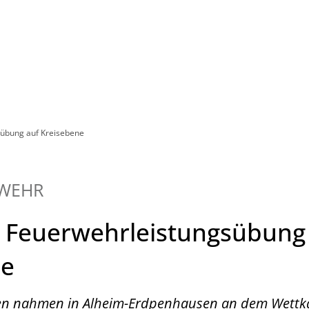
Leben in HEF-ROF
Landkreis & Verwaltung
sübung auf Kreisebene
WEHR
 Feuerwehrleistungsübung
ne
en nahmen in Alheim-Erdpenhausen an dem Wettka