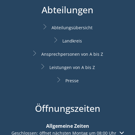
Abteilungen
Abteilungsübersicht
Landkreis
Ansprechpersonen von A bis Z
Leistungen von A bis Z
Presse
Öffnungszeiten
Allgemeine Zeiten
Klicken, um weitere Öffnungs- oder Schließzeiten auszuble
Geschlossen:
öffnet nächsten Montag um 08:00 Uhr