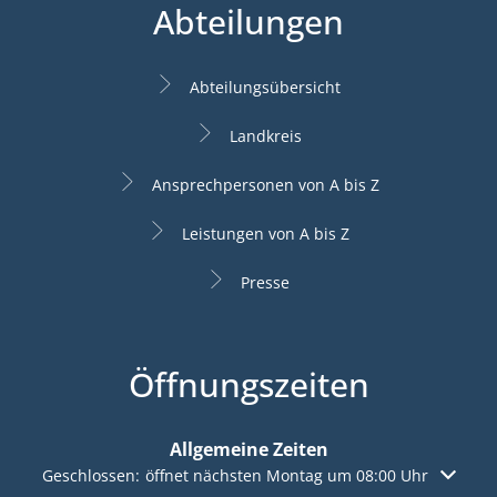
Abteilungen
Abteilungsübersicht
Landkreis
Ansprechpersonen von A bis Z
Leistungen von A bis Z
Presse
Öffnungszeiten
Allgemeine Zeiten
Klicken, um weitere Öffnungs- oder Schließzeiten auszuble
Geschlossen:
öffnet nächsten Montag um 08:00 Uhr