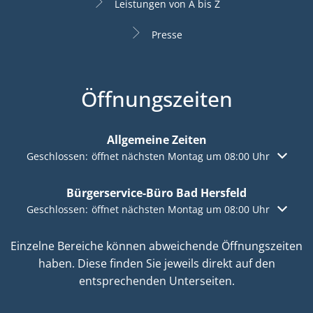
Leistungen von A bis Z
Presse
Öffnungszeiten
Allgemeine Zeiten
Klicken, um weitere Öffnungs- oder Schließzeiten auszuble
Geschlossen:
öffnet nächsten Montag um 08:00 Uhr
Bürgerservice-Büro Bad Hersfeld
Klicken, um weitere Öffnungs- oder Schließzeiten auszuble
Geschlossen:
öffnet nächsten Montag um 08:00 Uhr
Einzelne Bereiche können abweichende Öffnungszeiten
haben. Diese finden Sie jeweils direkt auf den
entsprechenden Unterseiten.