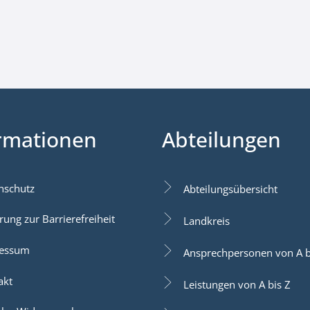
rmationen
Abteilungen
nschutz
Abteilungsübersicht
rung zur Barrierefreiheit
Landkreis
essum
Ansprechpersonen von A b
akt
Leistungen von A bis Z