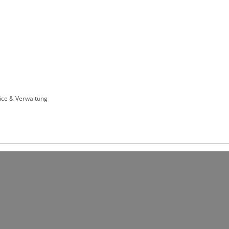
Leben in HEF-ROF
Landkreis & Verwaltung
ice & Verwaltung