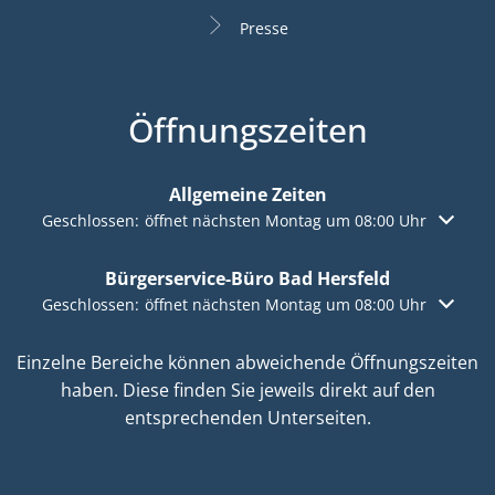
Presse
Öffnungszeiten
Allgemeine Zeiten
Klicken, um weitere Öffnungs- oder Schließzeiten auszuble
Geschlossen:
öffnet nächsten Montag um 08:00 Uhr
Bürgerservice-Büro Bad Hersfeld
Klicken, um weitere Öffnungs- oder Schließzeiten auszuble
Geschlossen:
öffnet nächsten Montag um 08:00 Uhr
Einzelne Bereiche können abweichende Öffnungszeiten
haben. Diese finden Sie jeweils direkt auf den
entsprechenden Unterseiten.