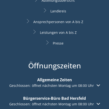
Abteilungsübersicht
Landkreis
Ansprechpersonen von A bis Z
Leistungen von A bis Z
Presse
Öffnungszeiten
Allgemeine Zeiten
Klicken, um weitere Öffnungs- oder Schließzeiten auszuble
Geschlossen:
öffnet nächsten Montag um 08:00 Uhr
Bürgerservice-Büro Bad Hersfeld
Klicken, um weitere Öffnungs- oder Schließzeiten auszuble
Geschlossen:
öffnet nächsten Montag um 08:00 Uhr