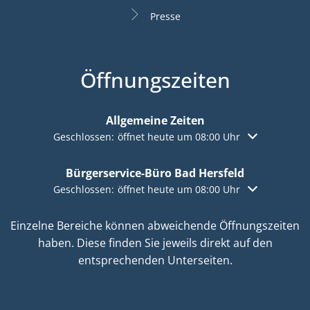
Presse
Öffnungszeiten
Allgemeine Zeiten
Klicken, um weitere Öffnungs- oder Schließzeiten aus
Geschlossen:
öffnet heute um 08:00 Uhr
Bürgerservice-Büro Bad Hersfeld
Klicken, um weitere Öffnungs- oder Schließzeiten aus
Geschlossen:
öffnet heute um 08:00 Uhr
Einzelne Bereiche können abweichende Öffnungszeiten
haben. Diese finden Sie jeweils direkt auf den
entsprechenden Unterseiten.