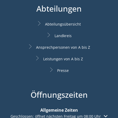
Abteilungen
Abteilungsübersicht
Landkreis
Ansprechpersonen von A bis Z
Leistungen von A bis Z
Presse
Öffnungszeiten
Allgemeine Zeiten
Klicken, um weitere Öffnungs- oder Schließzeiten auszuble
Geschlossen:
öffnet nächsten Freitag um 08:00 Uhr