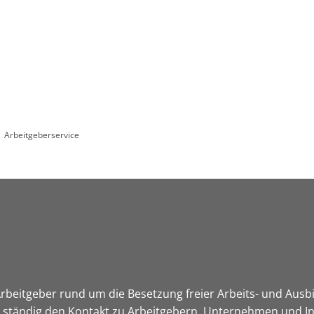
Leben in HEF-ROF
Landkreis & Verwaltung
Arbeitgeberservice
rbeitgeber rund um die Besetzung freier Arbeits- und Ausb
 ständig den Kontakt zu Arbeitgebern, Unternehmen und Ins