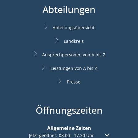
Abteilungen
Abteilungsübersicht
Landkreis
Ansprechpersonen von A bis Z
Leistungen von A bis Z
Presse
Öffnungszeiten
Allgemeine Zeiten
Klicken, um weitere Öffnungs- oder Schließzeiten a
Jetzt geöffnet:
08:00
-
17:30
Uhr
Von 08:00 bis 17: