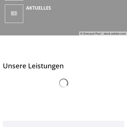
AKTUELLES
© Grecaud Paul - stock.adobe.com
Unsere Leistungen
Suchergebnisse werden ge
© Grecaud Paul - stock.adobe.com