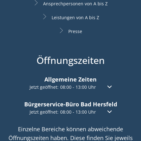
Ansprechpersonen von A bis Z
Leistungen von A bis Z
Presse
Öffnungszeiten
Allgemeine Zeiten
Klicken, um weitere Öffnungs- oder Schließzeiten a
Jetzt geöffnet:
08:00
-
13:00
Uhr
Von 08:00 bis 13:
Bürgerservice-Büro Bad Hersfeld
Klicken, um weitere Öffnungs- oder Schließzeiten a
Jetzt geöffnet:
08:00
-
13:00
Uhr
Von 08:00 bis 13:
Einzelne Bereiche können abweichende
Öffnungszeiten haben. Diese finden Sie jeweils