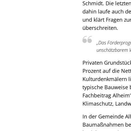
Schmidt. Die letzte
dahin laufe auch de
und klärt Fragen zu
überschreiten.
„Das Förderprogr
unschätzbarem We
Privaten Grundstü
Prozent auf die Net
Kulturdenkmälern li
typische Bauweise 
Fachbeitrag Alheim
Klimaschutz, Landwi
In der Gemeinde Alh
Baumaßnahmen bewil