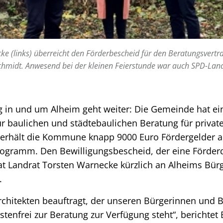
e (links) überreicht den Förderbescheid für den Beratungsvertr
chmidt. Anwesend bei der kleinen Feierstunde war auch SPD-La
g in und um Alheim geht weiter: Die Gemeinde hat ei
ur baulichen und städtebaulichen Beratung für privat
 erhält die Kommune knapp 9000 Euro Fördergelder 
ogramm. Den Bewilligungsbescheid, der eine Förder
at Landrat Torsten Warnecke kürzlich an Alheims Bür
.
chitekten beauftragt, der unseren Bürgerinnen und B
nfrei zur Beratung zur Verfügung steht“, berichtet