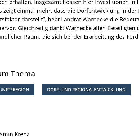
h erhalten. Insgesamt flossen hier Investitionen in 
s zeigt einmal mehr, dass die Dorfentwicklung in der
tsfaktor darstellt“, hebt Landrat Warnecke die Bedeu
rvor. Gleichzeitig dankt Warnecke allen Beteiligten
ndlicher Raum, die sich bei der Erarbeitung des För
zum Thema
KUNFTSREGION
DORF- UND REGIONALENTWICKLUNG
asmin
Krenz
Pressesprecherin Jasmin Krenz