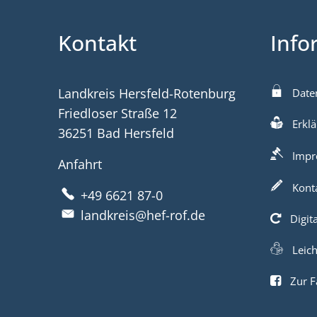
Kontakt
Info
Landkreis Hersfeld-Rotenburg
Date
Friedloser Straße 12
Erklä
36251 Bad Hersfeld
Impr
Anfahrt
Kont
+49 6621 87-0
landkreis@hef-rof.de
Digit
Leic
Zur F