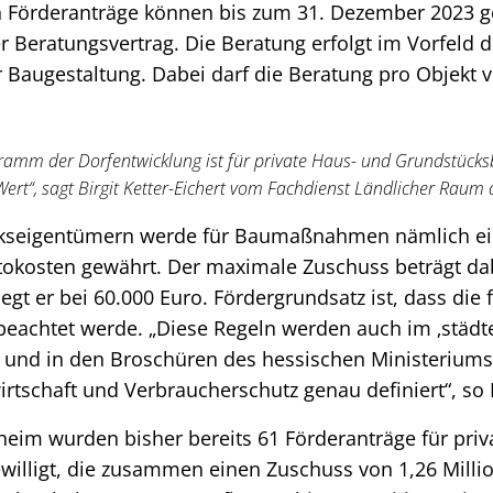
n Förderanträge können bis zum 31. Dezember 2023 ge
r Beratungsvertrag. Die Beratung erfolgt im Vorfeld d
r Baugestaltung. Dabei darf die Beratung pro Objekt v
amm der Dorfentwicklung ist für private Haus- und Grundstücks
rt“, sagt Birgit Ketter-Eichert vom Fachdienst Ländlicher Raum 
ckseigentümern werde für Baumaßnahmen nämlich ei
tokosten gewährt. Der maximale Zuschuss beträgt dab
egt er bei 60.000 Euro. Fördergrundsatz ist, dass die 
beachtet werde. „Diese Regeln werden auch im ‚städt
‘ und in den Broschüren des hessischen Ministeriums
rtschaft und Verbraucherschutz genau definiert“, so K
eim wurden bisher bereits 61 Förderanträge für priv
ligt, die zusammen einen Zuschuss von 1,26 Millio