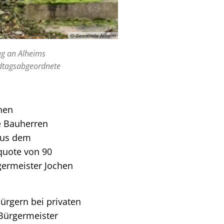
© Gemeinde Alheim
ag an Alheims
ndtagsabgeordnete
nen
e Bauherren
aus dem
quote von 90
germeister Jochen
ürgern bei privaten
 Bürgermeister