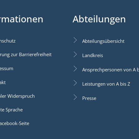
rmationen
Abteilungen
nschutz
Abteilungsübersicht
rung zur Barrierefreiheit
Landkreis
essum
Ansprechpersonen von A b
akt
Leistungen von A bis Z
aler Widerspruch
Presse
hte Sprache
acebook-Seite