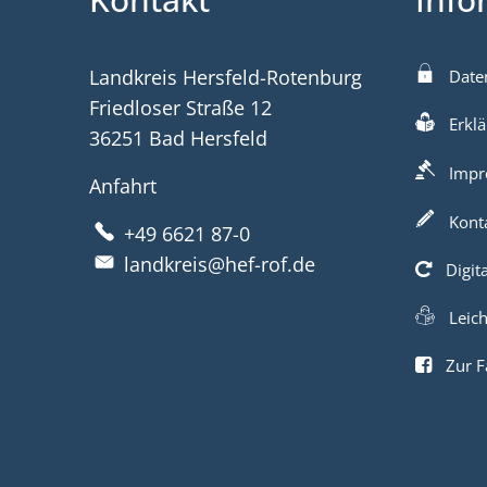
Landkreis Hersfeld-Rotenburg
Date
Friedloser Straße 12
Erklä
36251 Bad Hersfeld
Impr
Anfahrt
Kont
+49 6621 87-0
landkreis@hef-rof.de
Digit
Leic
Zur F