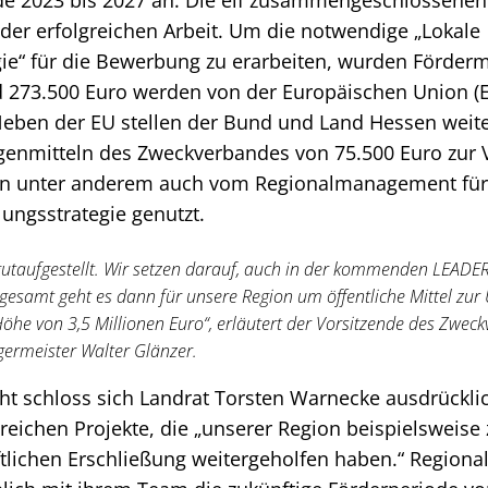
ode 2023 bis 2027 an. Die elf zusammengeschlossen
 der erfolgreichen Arbeit. Um die notwendige „Lokale
ie“ für die Bewerbung zu erarbeiten, wurden Fördermi
 273.500 Euro werden von der Europäischen Union (E
Neben der EU stellen der Bund und Land Hessen weit
igenmitteln des Zweckverbandes von 75.500 Euro zur 
en unter anderem auch vom Regionalmanagement für
ungsstrategie genutzt.
gutaufgestellt. Wir setzen darauf, auch in der kommenden LEADE
sgesamt geht es dann für unsere Region um öffentliche Mittel zu
e von 3,5 Millionen Euro“, erläutert der Vorsitzende des Zwec
ermeister Walter Glänzer.
cht schloss sich Landrat Torsten Warnecke ausdrückl
lreichen Projekte, die „unserer Region beispielsweise 
ftlichen Erschließung weitergeholfen haben.“ Regiona