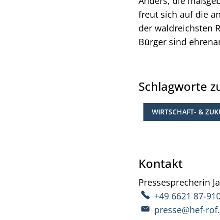
Anders, die maßgeb
freut sich auf die 
der waldreichsten 
Bürger sind ehrenam
Schlagworte 
WIRTSCHAFT- & ZU
Kontakt
Pressesprecherin
J
+49 6621 87-91
presse@hef-rof