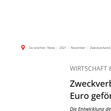
Sie sind hier:
News
2021
November
Zweckverband K
WIRTSCHAFT 
Zweckverb
Euro gefö
Die Entwicklung de