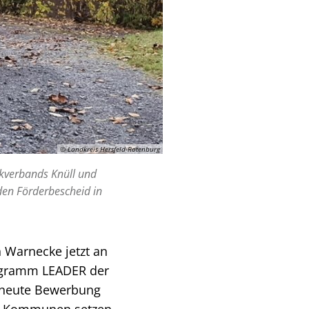
© Landkreis Hersfeld-Rotenburg
ckverbands Knüll und
den Förderbescheid in
 Warnecke jetzt an
ogramm LEADER der
erneute Bewerbung