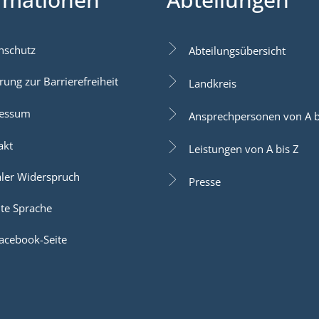
nschutz
Abteilungsübersicht
rung zur Barrierefreiheit
Landkreis
essum
Ansprechpersonen von A b
akt
Leistungen von A bis Z
aler Widerspruch
Presse
hte Sprache
acebook-Seite