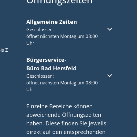
Allgemeine Zeiten
Klicken, um weitere Öffnungs- oder Schließzeiten a
Geschlossen:
öffnet nächsten Montag um 08:00
Uhr
is Z
Bürgerservice-
Büro Bad Hersfeld
Klicken, um weitere Öffnungs- oder Schließzeiten a
Geschlossen:
öffnet nächsten Montag um 08:00
Uhr
Einzelne Bereiche können
abweichende Öffnungszeiten
haben. Diese finden Sie jeweils
direkt auf den entsprechenden