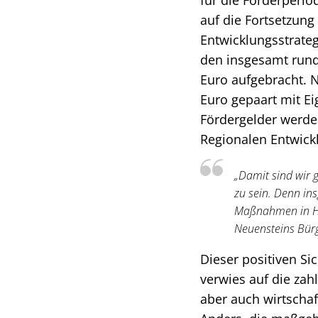
für die Förderperi
auf die Fortsetzung
Entwicklungsstrateg
den insgesamt rund
Euro aufgebracht. 
Euro gepaart mit E
Fördergelder werd
Regionalen Entwickl
„Damit sind wir 
zu sein. Denn in
Maßnahmen in Höh
Neuensteins Bürg
Dieser positiven Si
verwies auf die zah
aber auch wirtscha