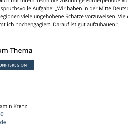
lich mit ihrem Team die zukünftige Förderperiode vor
anspruchsvolle Aufgabe: „Wir haben in der Mitte Deuts
Regionen viele ungehobene Schätze vorzuweisen. Vie
tlich hochengagiert. Darauf ist gut aufzubauen.“
zum Thema
KUNFTSREGION
asmin
Krenz
Pressesprecherin Jasmin Krenz
00
.de