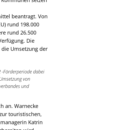
en Kommunen setzen
ttel beantragt. Von
U) rund 198.000
ere rund 26.500
Verfügung. Die
 die Umsetzung der
R -Förderperiode dabei
r Umsetzung von
kverbandes und
ich an. Warnecke
zur touristischen,
lmanagerin Katrin