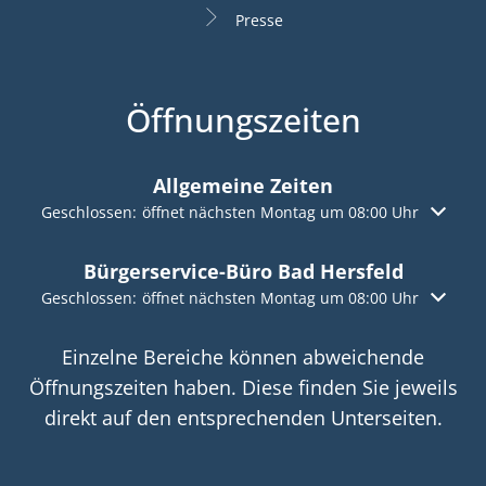
Presse
Öffnungszeiten
Allgemeine Zeiten
Klicken, um weitere Öffnungs- oder Schließzeiten auszuble
Geschlossen:
öffnet nächsten Montag um 08:00 Uhr
Bürgerservice-Büro Bad Hersfeld
Klicken, um weitere Öffnungs- oder Schließzeiten auszuble
Geschlossen:
öffnet nächsten Montag um 08:00 Uhr
Einzelne Bereiche können abweichende
Öffnungszeiten haben. Diese finden Sie jeweils
direkt auf den entsprechenden Unterseiten.