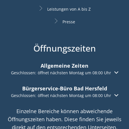
Leistungen von A bis Z
Presse
Öffnungszeiten
Allgemeine Zeiten
Klicken, um weitere Öffnungs- oder Schließzeiten auszuble
Geschlossen:
öffnet nächsten Montag um 08:00 Uhr
Bürgerservice-Büro Bad Hersfeld
Klicken, um weitere Öffnungs- oder Schließzeiten auszuble
Geschlossen:
öffnet nächsten Montag um 08:00 Uhr
Einzelne Bereiche können abweichende
Öffnungszeiten haben. Diese finden Sie jeweils
direkt auf den entsprechenden Unterseiten.