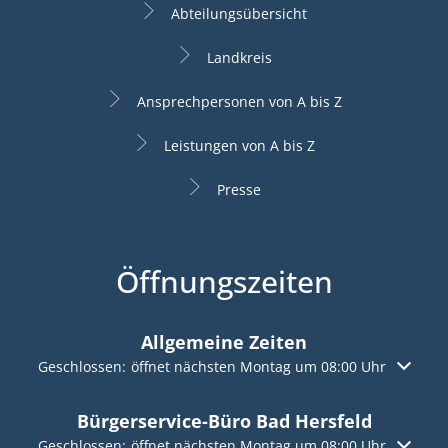
Abteilungsübersicht
Landkreis
Ansprechpersonen von A bis Z
Leistungen von A bis Z
Presse
Öffnungszeiten
Allgemeine Zeiten
Klicken, um weitere Öffnungs- oder Schließzeiten auszuble
Geschlossen:
öffnet nächsten Montag um 08:00 Uhr
Bürgerservice-Büro Bad Hersfeld
Klicken, um weitere Öffnungs- oder Schließzeiten auszuble
Geschlossen:
öffnet nächsten Montag um 08:00 Uhr