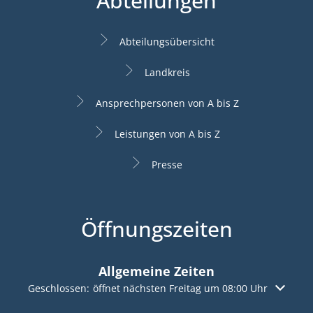
Abteilungen
Abteilungsübersicht
Landkreis
Ansprechpersonen von A bis Z
Leistungen von A bis Z
Presse
Öffnungszeiten
Allgemeine Zeiten
Klicken, um weitere Öffnungs- oder Schließzeiten auszuble
Geschlossen:
öffnet nächsten Freitag um 08:00 Uhr