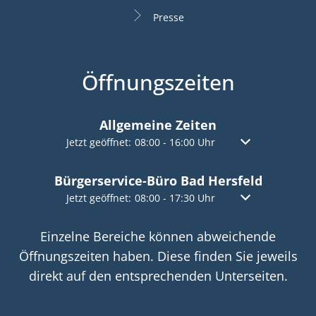
Presse
Öffnungszeiten
Allgemeine Zeiten
Klicken, um weitere Öffnungs- oder Schließzeiten a
Jetzt geöffnet:
08:00
-
16:00
Uhr
Von 08:00 bis 16:
Bürgerservice-Büro Bad Hersfeld
Klicken, um weitere Öffnungs- oder Schließzeiten a
Jetzt geöffnet:
08:00
-
17:30
Uhr
Von 08:00 bis 17:
Einzelne Bereiche können abweichende
Öffnungszeiten haben. Diese finden Sie jeweils
direkt auf den entsprechenden Unterseiten.