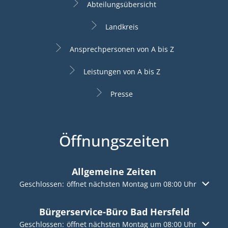
Abteilungsübersicht
Landkreis
Ansprechpersonen von A bis Z
Leistungen von A bis Z
Presse
Öffnungszeiten
Allgemeine Zeiten
Klicken, um weitere Öffnungs- oder Schließzeiten auszuble
Geschlossen:
öffnet nächsten Montag um 08:00 Uhr
Bürgerservice-Büro Bad Hersfeld
Klicken, um weitere Öffnungs- oder Schließzeiten auszuble
Geschlossen:
öffnet nächsten Montag um 08:00 Uhr