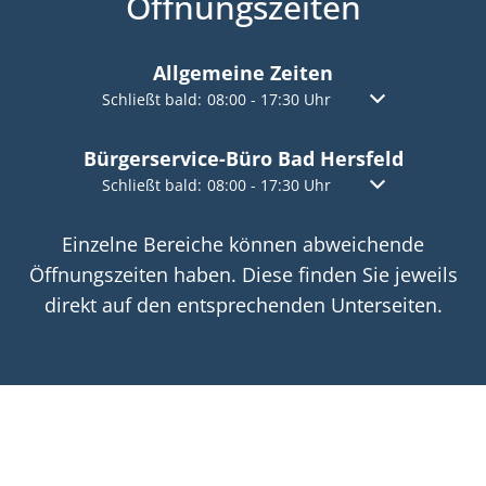
Öffnungszeiten
Allgemeine Zeiten
Klicken, um weitere Öffnungs- oder Schließzeiten a
Schließt bald:
08:00
-
17:30
Uhr
Von 08:00 bis 17:
Bürgerservice-Büro Bad Hersfeld
Klicken, um weitere Öffnungs- oder Schließzeiten a
Schließt bald:
08:00
-
17:30
Uhr
Von 08:00 bis 17:
Einzelne Bereiche können abweichende
Öffnungszeiten haben. Diese finden Sie jeweils
direkt auf den entsprechenden Unterseiten.