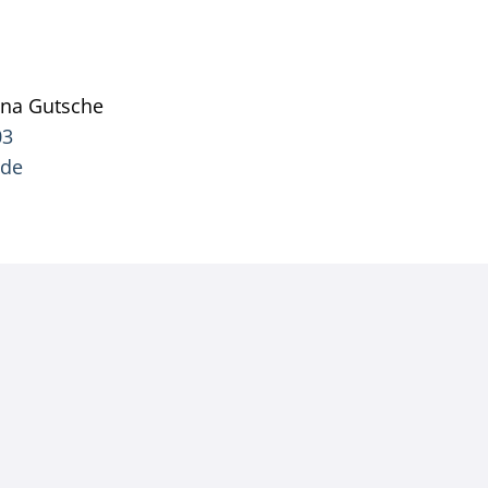
ana
Gutsche
Pressesprecherin Jana Gutsche
03
.de