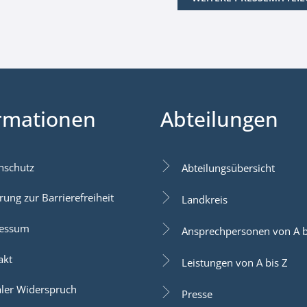
rmationen
Abteilungen
nschutz
Abteilungsübersicht
rung zur Barrierefreiheit
Landkreis
essum
Ansprechpersonen von A b
akt
Leistungen von A bis Z
aler Widerspruch
Presse