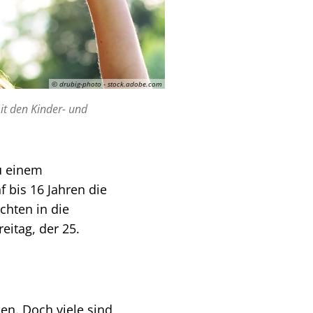
© drubig-photo - stock.adobe.com
it den Kinder- und
u einem
 bis 16 Jahren die
chten in die
eitag, der 25.
hen. Doch viele sind