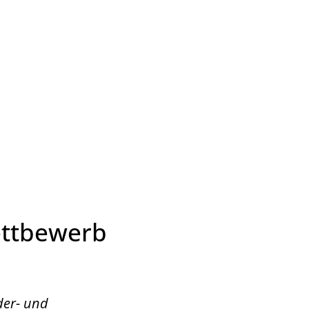
Wirtschaft & Zukunftsregion
ettbewerb
der- und