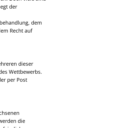
egt der
chbehandlung, dem
dem Recht auf
ehreren dieser
n des Wettbewerbs.
er per Post
achsenen
werden die