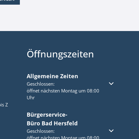
Öffnungszeiten
Allgemeine Zeiten
Klicken, um weitere Öffnungs- oder Schließzeiten a
Geschlossen:
öffnet nächsten Montag um 08:00
Uhr
is Z
Bürgerservice-
Büro Bad Hersfeld
Klicken, um weitere Öffnungs- oder Schließzeiten a
Geschlossen:
öffnet nächsten Montag um 08:00