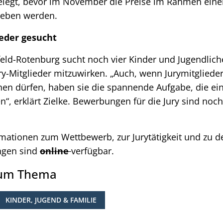
elegt, bevor im November die Preise im Rahmen einer
geben werden.
ieder gesucht
eld-Rotenburg sucht noch vier Kinder und Jugendliche
ry-Mitglieder mitzuwirken. „Auch, wenn Jurymitglieder
hen dürfen, haben sie die spannende Aufgabe, die e
n“, erklärt Zielke. Bewerbungen für die Jury sind noc
rmationen zum Wettbewerb, zur Jurytätigkeit und zu d
ngen sind
online
verfügbar.
zum Thema
KINDER, JUGEND & FAMILIE