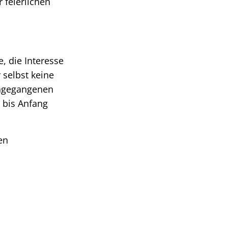
 feierlichen
, die Interesse
 selbst keine
ingegangenen
h bis Anfang
en