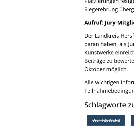
Platzierungen festg
Siegerehrung über
Aufruf: Jury-Mitgl
Der Landkreis Hersf
daran haben, als Ju
Kunstwerke einreic
Beiträge zu bewerte
Oktober möglich.
Alle wichtigen Info
Teilnahmebedingu
Schlagworte 
WETTBEWERB