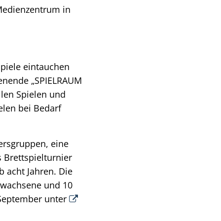
 Medienzentrum in
spiele eintauchen
chenende „SPIELRAUM
llen Spielen und
elen bei Bedarf
rsgruppen, eine
Brettspielturnier
b acht Jahren. Die
Erwachsene und 10
 September
unter