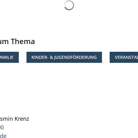
Suchergebnisse werden ge
zum Thema
AMILIE
KINDER- & JUGENDFÖRDERUNG
VERANSTA
asmin
Krenz
Pressesprecherin Jasmin Krenz
00
.de