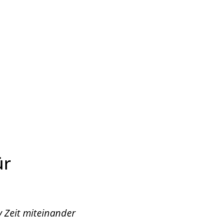
Wirtschaft & Zukunftsregion
ür
v Zeit miteinander