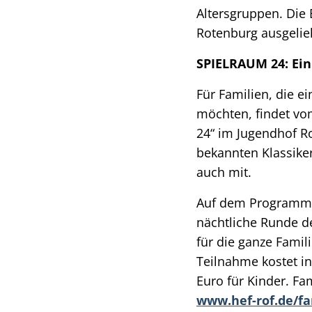
Altersgruppen. Die
Rotenburg ausgeli
SPIELRAUM 24: Ein
Für Familien, die e
möchten, findet vo
24“ im Jugendhof R
bekannten Klassiker
auch mit.
Auf dem Programm 
nächtliche Runde de
für die ganze Famil
Teilnahme kostet i
Euro für Kinder. F
www.hef-rof.de/f