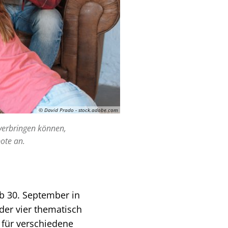
© David Prado - stock.adobe.com
verbringen können,
ote an.
b 30. September in
er vier thematisch
 für verschiedene