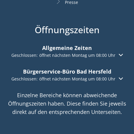
Presse
Öffnungszeiten
Allgemeine Zeiten
Klicken, um weitere Öffnungs- oder Schließzeiten auszuble
Geschlossen:
öffnet nächsten Montag um 08:00 Uhr
Bürgerservice-Büro Bad Hersfeld
Klicken, um weitere Öffnungs- oder Schließzeiten auszuble
Geschlossen:
öffnet nächsten Montag um 08:00 Uhr
Einzelne Bereiche können abweichende
Öffnungszeiten haben. Diese finden Sie jeweils
direkt auf den entsprechenden Unterseiten.