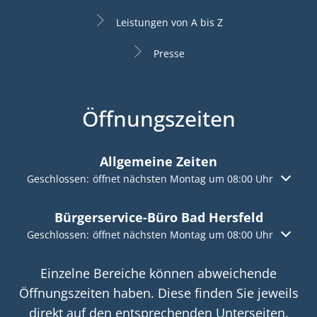
Leistungen von A bis Z
Presse
Öffnungszeiten
Allgemeine Zeiten
Klicken, um weitere Öffnungs- oder Schließzeiten auszuble
Geschlossen:
öffnet nächsten Montag um 08:00 Uhr
Bürgerservice-Büro Bad Hersfeld
Klicken, um weitere Öffnungs- oder Schließzeiten auszuble
Geschlossen:
öffnet nächsten Montag um 08:00 Uhr
Einzelne Bereiche können abweichende
Öffnungszeiten haben. Diese finden Sie jeweils
direkt auf den entsprechenden Unterseiten.