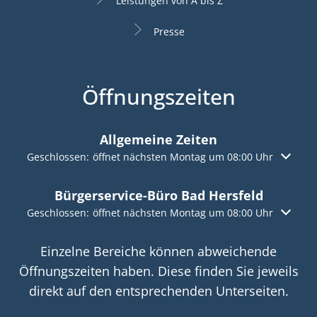
Leistungen von A bis Z
Presse
Öffnungszeiten
Allgemeine Zeiten
Klicken, um weitere Öffnungs- oder Schließzeiten auszuble
Geschlossen:
öffnet nächsten Montag um 08:00 Uhr
Bürgerservice-Büro Bad Hersfeld
Klicken, um weitere Öffnungs- oder Schließzeiten auszuble
Geschlossen:
öffnet nächsten Montag um 08:00 Uhr
Einzelne Bereiche können abweichende
Öffnungszeiten haben. Diese finden Sie jeweils
direkt auf den entsprechenden Unterseiten.