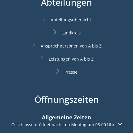
Abteilungen
Abteilungsübersicht
Landkreis
Ansprechpersonen von A bis Z
Leistungen von A bis Z
Presse
Öffnungszeiten
Allgemeine Zeiten
Klicken, um weitere Öffnungs- oder Schließzeiten auszuble
Geschlossen:
öffnet nächsten Montag um 08:00 Uhr