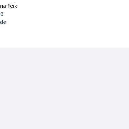
ana
Feik
Pressesprecherin Jana Feik
03
.de