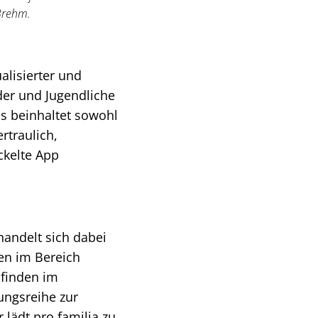
Brehm.
alisierter und
der und Jugendliche
Es beinhaltet sowohl
rtraulich,
ckelte App
handelt sich dabei
en im Bereich
 finden im
dungsreihe zur
 lädt pro familia zu