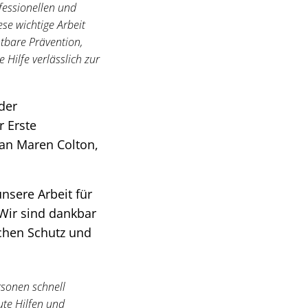
ofessionellen und
ese wichtige Arbeit
htbare Prävention,
 Hilfe verlässlich zur
der
r Erste
an Maren Colton,
unsere Arbeit für
 Wir sind dankbar
chen Schutz und
rsonen schnell
ute Hilfen und