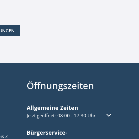
LUNGEN
Öffnungszeiten
Allgemeine Zeiten
Klicken, um weitere Öffnungs- oder Schließzeiten a
Jetzt geöffnet:
08:00
-
17:30
Uhr
Von 08:00 bis 1
Bürgerservice-
is Z