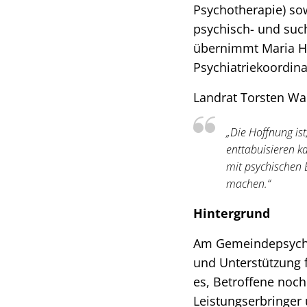
Psychotherapie) sow
psychisch- und such
übernimmt Maria Ho
Psychiatriekoordinat
Landrat Torsten War
„Die Hoffnung is
enttabuisieren k
mit psychischen 
machen.“
Hintergrund
Am Gemeindepsychia
und Unterstützung f
es, Betroffene noch
Leistungserbringer