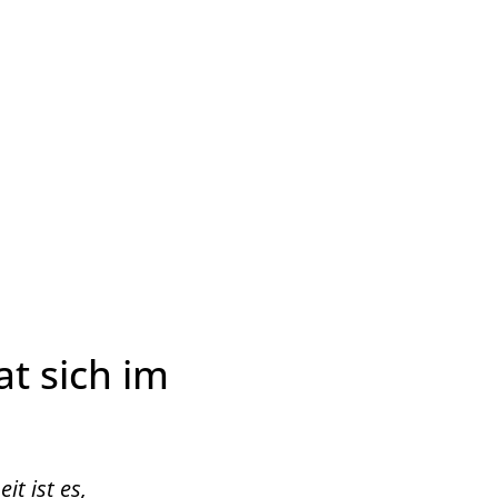
Wirtschaft & Zukunftsregion
t sich im
t ist es,