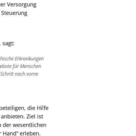
der Versorgung
d Steuerung
 sagt:
chische Erkrankungen
ngebote für Menschen
Schritt nach vorne
teiligen, die Hilfe
nbieten. Ziel ist
n der wesentlichen
r Hand“ erleben.