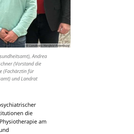
© Landkreis Hersfeld-Rotenburg
esundheitsamt), Andrea
schner (Vorstand die
(Fachärztin für
tsamt) und Landrat
sychiatrischer
itutionen die
d Physiotherapie am
 und