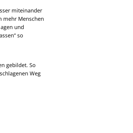
esser miteinander
och mehr Menschen
lagen und
assen“ so
n gebildet. So
eschlagenen Weg