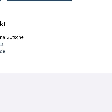
kt
ana
Gutsche
Pressesprecherin Jana Gutsche
03
.de